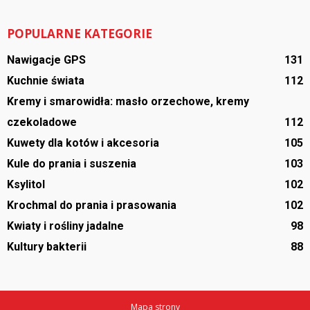
POPULARNE KATEGORIE
Nawigacje GPS
131
Kuchnie świata
112
Kremy i smarowidła: masło orzechowe, kremy
czekoladowe
112
Kuwety dla kotów i akcesoria
105
Kule do prania i suszenia
103
Ksylitol
102
Krochmal do prania i prasowania
102
Kwiaty i rośliny jadalne
98
Kultury bakterii
88
Mapa strony