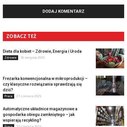
ZOBACZ TEŻ
Dieta dla kobiet – Zdrowie, Energia i Uroda
18 sierpnia 2025
Zdrowie
Frezarka konwencjonalna w mikroprodukcji –
czy klasyczne rozwiązania sprawdzają się
dziś?
27 czerwca 2025
Praca
Automatyczne układnice magazynowe a
gospodarka obiegu zamkniętego – jak
wspierają recykling?
27 czerwca 2025
Praca