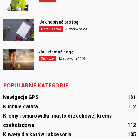
Jak napisać prośbę
3 czerwca 2019
Dom i ogród
Jak złamać nogę
18 czerwca 2019
Zdrowie
POPULARNE KATEGORIE
Nawigacje GPS
131
Kuchnie świata
112
Kremy i smarowidła: masło orzechowe, kremy
czekoladowe
112
Kuwety dla kotów i akcesoria
105