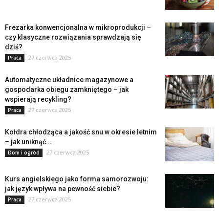
Frezarka konwencjonalna w mikroprodukcji –
czy klasyczne rozwiązania sprawdzają się
dziś?
27 czerwca 2025
Praca
Automatyczne układnice magazynowe a
gospodarka obiegu zamkniętego – jak
wspierają recykling?
27 czerwca 2025
Praca
Kołdra chłodząca a jakość snu w okresie letnim
– jak uniknąć...
27 czerwca 2025
Dom i ogród
Kurs angielskiego jako forma samorozwoju:
jak język wpływa na pewność siebie?
27 czerwca 2025
Praca