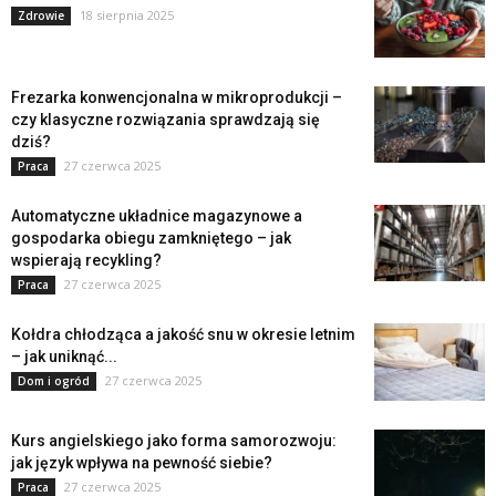
18 sierpnia 2025
Zdrowie
Frezarka konwencjonalna w mikroprodukcji –
czy klasyczne rozwiązania sprawdzają się
dziś?
27 czerwca 2025
Praca
Automatyczne układnice magazynowe a
gospodarka obiegu zamkniętego – jak
wspierają recykling?
27 czerwca 2025
Praca
Kołdra chłodząca a jakość snu w okresie letnim
– jak uniknąć...
27 czerwca 2025
Dom i ogród
Kurs angielskiego jako forma samorozwoju:
jak język wpływa na pewność siebie?
27 czerwca 2025
Praca