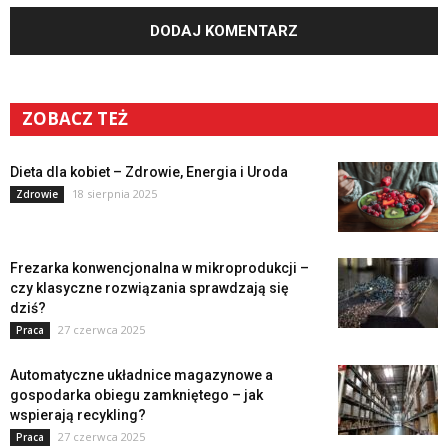
ZOBACZ TEŻ
Dieta dla kobiet – Zdrowie, Energia i Uroda
18 sierpnia 2025
Zdrowie
Frezarka konwencjonalna w mikroprodukcji –
czy klasyczne rozwiązania sprawdzają się
dziś?
27 czerwca 2025
Praca
Automatyczne układnice magazynowe a
gospodarka obiegu zamkniętego – jak
wspierają recykling?
27 czerwca 2025
Praca