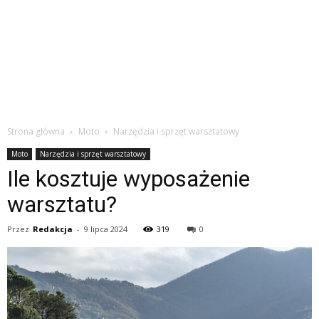
Strona główna
Moto
Narzędzia i sprzęt warsztatowy
Moto
Narzędzia i sprzęt warsztatowy
Ile kosztuje wyposażenie
warsztatu?
Przez
Redakcja
-
9 lipca 2024
319
0