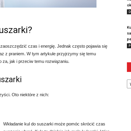
ok
D
uszarki?
Ku
sa
pe
 zaoszczędzić czas i energię. Jednak często pojawia się
P
raz z praniem. W tym artykule przyjrzymy się temu
za, jak i przeciw temu rozwiązaniu.
uszarki
Ka
yści. Oto niektóre z nich:
Wkładanie kul do suszarki może pomóc skrócić czas