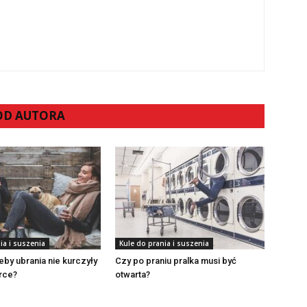
 OD AUTORA
ia i suszenia
Kule do prania i suszenia
eby ubrania nie kurczyły
Czy po praniu pralka musi być
rce?
otwarta?