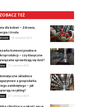
ZOBACZ TEŻ
eta dla kobiet – Zdrowie,
ergia i Uroda
18 sierpnia 2025
drowie
ezarka konwencjonalna w
kroprodukcji – czy klasyczne
związania sprawdzają się dziś?
27 czerwca 2025
raca
tomatyczne układnice
agazynowe a gospodarka
iegu zamkniętego – jak
pierają recykling?
27 czerwca 2025
raca
łdra chłodząca a jakość snu w