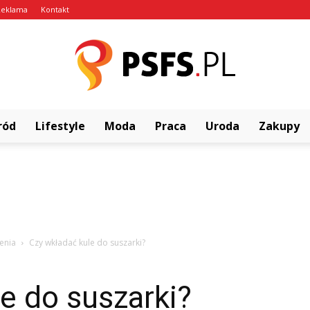
Reklama
Kontakt
ród
Lifestyle
Moda
Praca
Uroda
Zakupy
psfs.pl
zenia
Czy wkładać kule do suszarki?
e do suszarki?