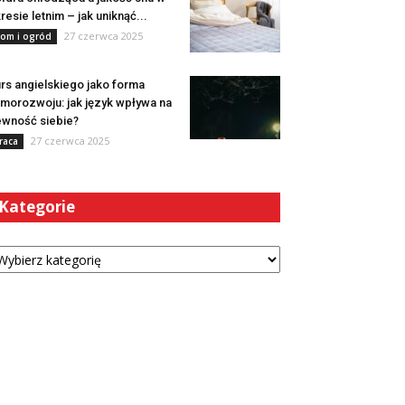
resie letnim – jak uniknąć...
27 czerwca 2025
om i ogród
rs angielskiego jako forma
morozwoju: jak język wpływa na
wność siebie?
27 czerwca 2025
raca
Kategorie
tegorie