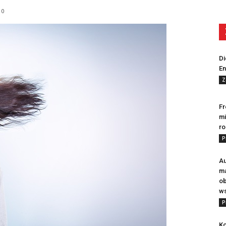
0
Di
En
Z
Fr
mi
ro
P
Au
m
ob
ws
P
Ko