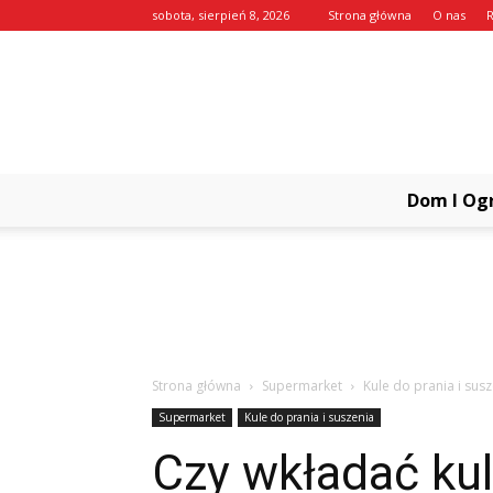
sobota, sierpień 8, 2026
Strona główna
O nas
Dom I Og
Strona główna
Supermarket
Kule do prania i sus
Supermarket
Kule do prania i suszenia
Czy wkładać kul