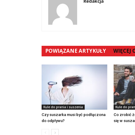
Redakcja
POWIĄZANE ARTYKUŁY
WIĘCEJ
Kule do prania i suszenia
Kule do pran
Czy suszarka musi być podłączona
Co zrobić ż
do odpływu?
się w susza