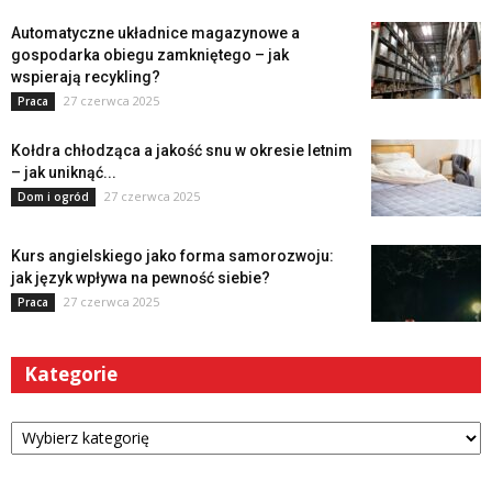
Automatyczne układnice magazynowe a
gospodarka obiegu zamkniętego – jak
wspierają recykling?
27 czerwca 2025
Praca
Kołdra chłodząca a jakość snu w okresie letnim
– jak uniknąć...
27 czerwca 2025
Dom i ogród
Kurs angielskiego jako forma samorozwoju:
jak język wpływa na pewność siebie?
27 czerwca 2025
Praca
Kategorie
Kategorie