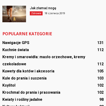
Jak złamać nogę
18 czerwca 2019
Zdrowie
POPULARNE KATEGORIE
Nawigacje GPS
131
Kuchnie świata
112
Kremy i smarowidła: masło orzechowe, kremy
czekoladowe
112
Kuwety dla kotów i akcesoria
105
Kule do prania i suszenia
103
Ksylitol
102
Krochmal do prania i prasowania
102
Kwiaty i rośliny jadalne
98