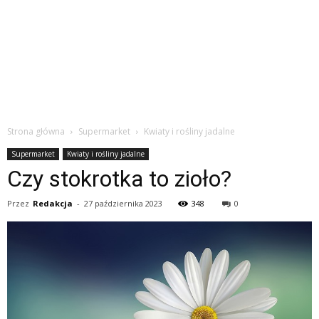
Strona główna
Supermarket
Kwiaty i rośliny jadalne
Supermarket
Kwiaty i rośliny jadalne
Czy stokrotka to zioło?
Przez
Redakcja
-
27 października 2023
348
0