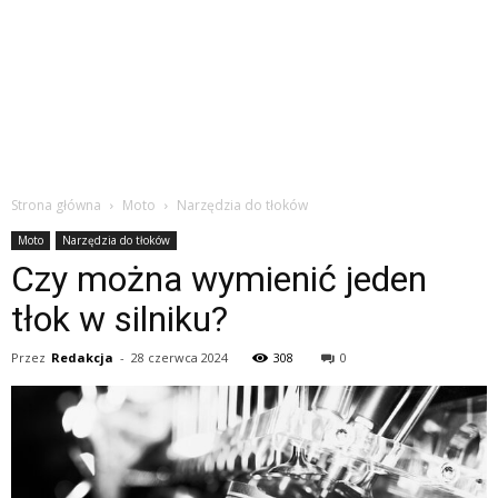
Strona główna
Moto
Narzędzia do tłoków
Moto
Narzędzia do tłoków
Czy można wymienić jeden
tłok w silniku?
Przez
Redakcja
-
28 czerwca 2024
308
0