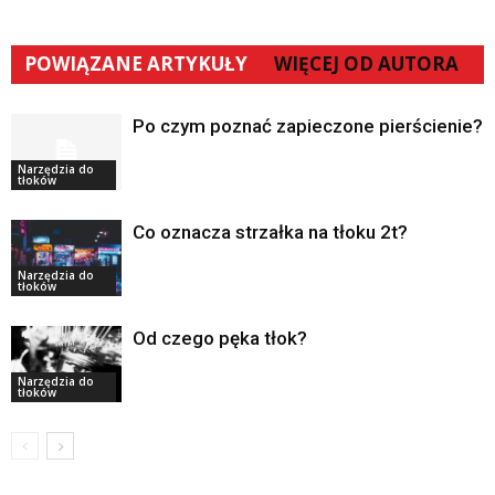
POWIĄZANE ARTYKUŁY
WIĘCEJ OD AUTORA
Po czym poznać zapieczone pierścienie?
Narzędzia do
tłoków
Co oznacza strzałka na tłoku 2t?
Narzędzia do
tłoków
Od czego pęka tłok?
Narzędzia do
tłoków