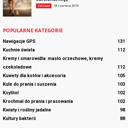
18 czerwca 2019
Zdrowie
POPULARNE KATEGORIE
Nawigacje GPS
131
Kuchnie świata
112
Kremy i smarowidła: masło orzechowe, kremy
czekoladowe
112
Kuwety dla kotów i akcesoria
105
Kule do prania i suszenia
103
Ksylitol
102
Krochmal do prania i prasowania
102
Kwiaty i rośliny jadalne
98
Kultury bakterii
88