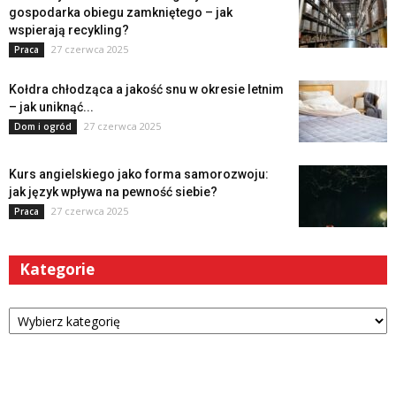
gospodarka obiegu zamkniętego – jak
wspierają recykling?
27 czerwca 2025
Praca
Kołdra chłodząca a jakość snu w okresie letnim
– jak uniknąć...
27 czerwca 2025
Dom i ogród
Kurs angielskiego jako forma samorozwoju:
jak język wpływa na pewność siebie?
27 czerwca 2025
Praca
Kategorie
Kategorie