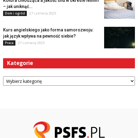
Kołdra chłodząca a jakość snu w okresie letnim
– jak uniknąć...
27 czerwca 2025
Dom i ogród
Kurs angielskiego jako forma samorozwoju:
jak język wpływa na pewność siebie?
27 czerwca 2025
Praca
Kategorie
Kategorie