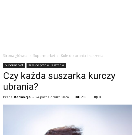
Strona główna
Supermarket
Kule do prania i suszenia
Supermarket
Kule do prania i suszenia
Czy każda suszarka kurczy
ubrania?
Przez
Redakcja
-
24 października 2024
289
0