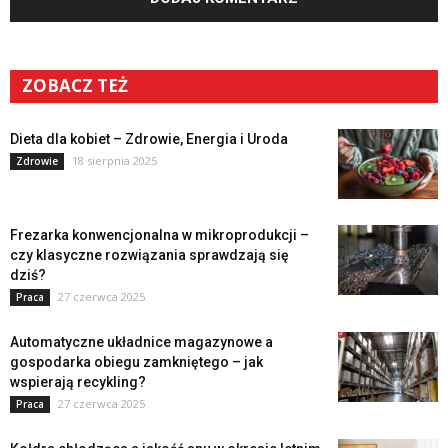
ZOBACZ TEŻ
Dieta dla kobiet – Zdrowie, Energia i Uroda
18 sierpnia 2025
Zdrowie
Frezarka konwencjonalna w mikroprodukcji –
czy klasyczne rozwiązania sprawdzają się
dziś?
27 czerwca 2025
Praca
Automatyczne układnice magazynowe a
gospodarka obiegu zamkniętego – jak
wspierają recykling?
27 czerwca 2025
Praca