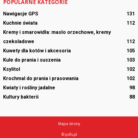
POPULARNE KATEGORIE
Nawigacje GPS
131
Kuchnie świata
112
Kremy i smarowidła: masło orzechowe, kremy
czekoladowe
112
Kuwety dla kotów i akcesoria
105
Kule do prania i suszenia
103
Ksylitol
102
Krochmal do prania i prasowania
102
Kwiaty i rośliny jadalne
98
Kultury bakterii
88
Mapa strony
© psfs.pl