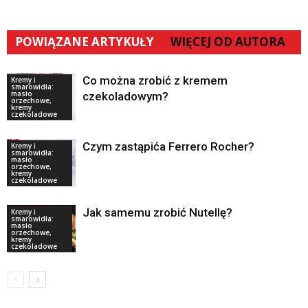
POWIĄZANE ARTYKUŁY
WIĘCEJ OD AUTORA
Co można zrobić z kremem
Kremy i
smarowidła:
masło
czekoladowym?
orzechowe,
kremy
czekoladowe
Czym zastąpića Ferrero Rocher?
Kremy i
smarowidła:
masło
orzechowe,
kremy
czekoladowe
Jak samemu zrobić Nutellę?
Kremy i
smarowidła:
masło
orzechowe,
kremy
czekoladowe