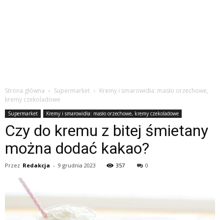
Strona główna
Supermarket
Kremy i smarowidła: masło orzechowe,
kremy czekoladowe
Supermarket
Kremy i smarowidła: masło orzechowe, kremy czekoladowe
Czy do kremu z bitej śmietany
można dodać kakao?
Przez
Redakcja
-
9 grudnia 2023
357
0