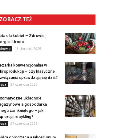
ZOBACZ TEŻ
eta dla kobiet – Zdrowie,
ergia i Uroda
18 sierpnia 2025
drowie
ezarka konwencjonalna w
kroprodukcji – czy klasyczne
związania sprawdzają się dziś?
27 czerwca 2025
raca
tomatyczne układnice
agazynowe a gospodarka
iegu zamkniętego – jak
pierają recykling?
27 czerwca 2025
raca
łdra chłodząca a jakość snu w