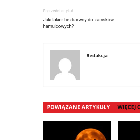
Poprzedni artykuł
Jaki lakier bezbarwny do zacisków
hamulcowych?
Redakcja
POWIĄZANE ARTYKUŁY
WIĘCEJ