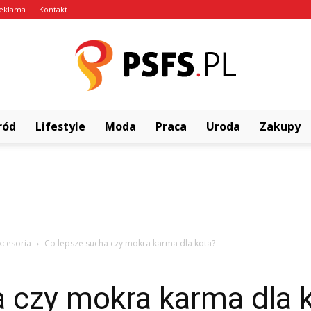
eklama
Kontakt
ród
Lifestyle
Moda
Praca
Uroda
Zakupy
psfs.pl
kcesoria
Co lepsze sucha czy mokra karma dla kota?
 czy mokra karma dla 