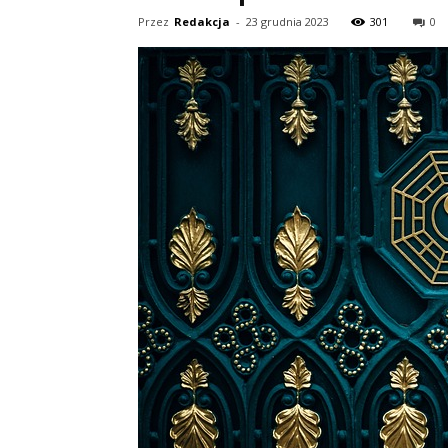
Przez
Redakcja
-
23 grudnia 2023
301
0