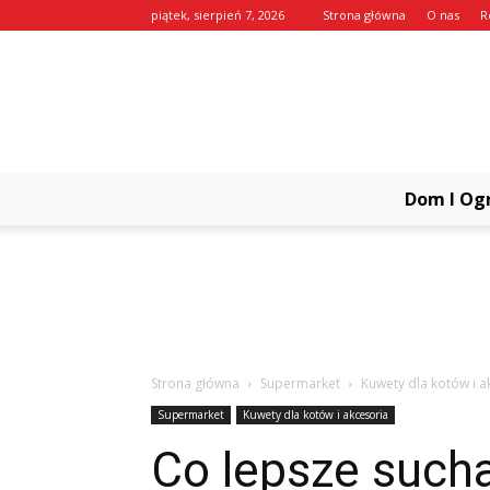
piątek, sierpień 7, 2026
Strona główna
O nas
R
Dom I Og
Strona główna
Supermarket
Kuwety dla kotów i a
Supermarket
Kuwety dla kotów i akcesoria
Co lepsze sucha