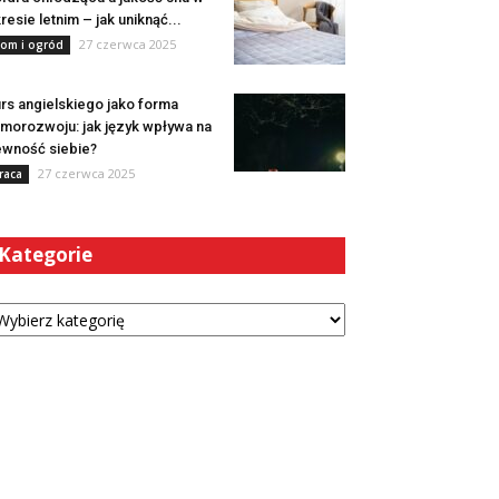
resie letnim – jak uniknąć...
27 czerwca 2025
om i ogród
rs angielskiego jako forma
morozwoju: jak język wpływa na
wność siebie?
27 czerwca 2025
raca
Kategorie
tegorie