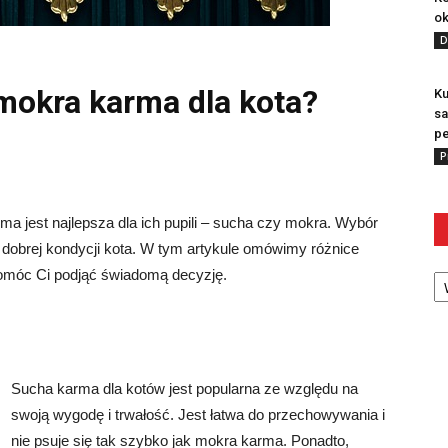
ok
D
mokra karma dla kota?
Ku
sa
pe
P
rma jest najlepsza dla ich pupili – sucha czy mokra. Wybór
i dobrej kondycji kota. W tym artykule omówimy różnice
Ka
omóc Ci podjąć świadomą decyzję.
Sucha karma dla kotów jest popularna ze względu na
swoją wygodę i trwałość. Jest łatwa do przechowywania i
nie psuje się tak szybko jak mokra karma. Ponadto,