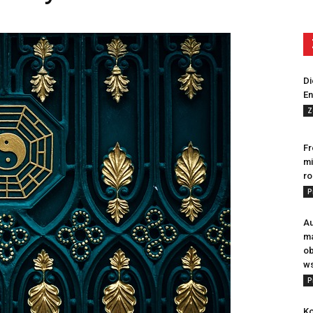
Di
En
Z
Fr
mi
ro
P
Au
m
ob
ws
P
Ko