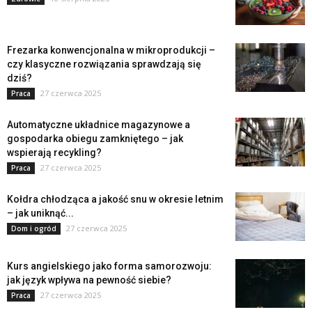
Frezarka konwencjonalna w mikroprodukcji –
czy klasyczne rozwiązania sprawdzają się
dziś?
27 czerwca 2025
Praca
Automatyczne układnice magazynowe a
gospodarka obiegu zamkniętego – jak
wspierają recykling?
27 czerwca 2025
Praca
Kołdra chłodząca a jakość snu w okresie letnim
– jak uniknąć...
27 czerwca 2025
Dom i ogród
Kurs angielskiego jako forma samorozwoju:
jak język wpływa na pewność siebie?
27 czerwca 2025
Praca