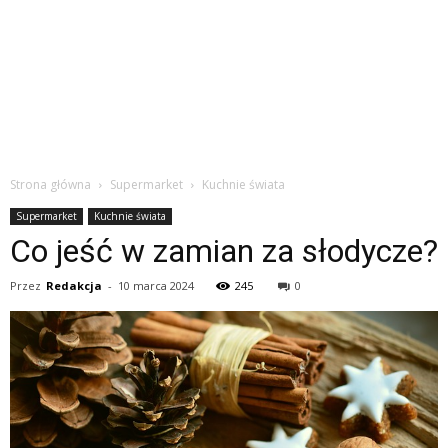
Strona główna
Supermarket
Kuchnie świata
Supermarket
Kuchnie świata
Co jeść w zamian za słodycze?
Przez
Redakcja
-
10 marca 2024
245
0