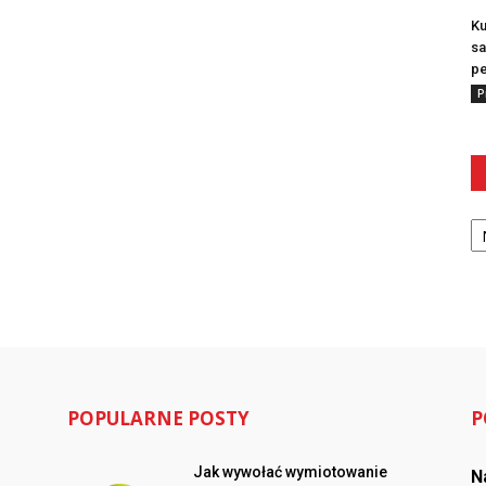
Ku
sa
pe
P
Ka
POPULARNE POSTY
P
Jak wywołać wymiotowanie
N