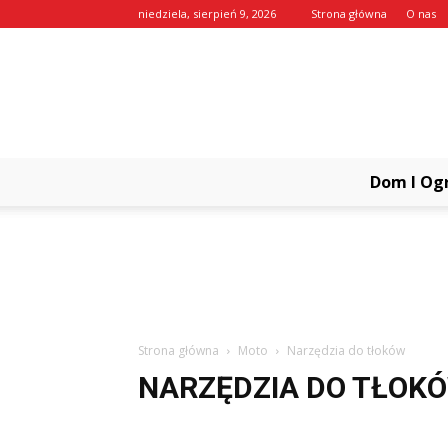
niedziela, sierpień 9, 2026
Strona główna
O nas
Dom I Og
Strona główna
Moto
Narzędzia do tłoków
NARZĘDZIA DO TŁOK