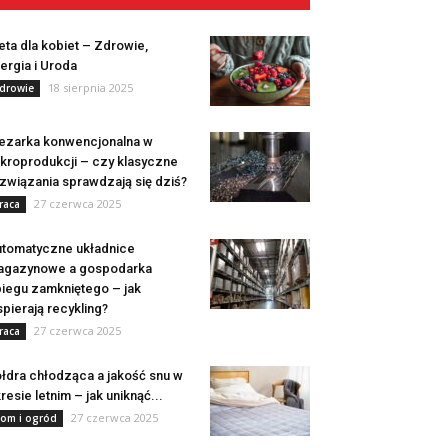
eta dla kobiet – Zdrowie,
ergia i Uroda
18 sierpnia 2025
drowie
ezarka konwencjonalna w
kroprodukcji – czy klasyczne
związania sprawdzają się dziś?
27 czerwca 2025
raca
tomatyczne układnice
agazynowe a gospodarka
iegu zamkniętego – jak
pierają recykling?
27 czerwca 2025
raca
łdra chłodząca a jakość snu w
resie letnim – jak uniknąć...
27 czerwca 2025
om i ogród