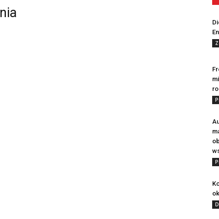
nia
Di
En
Z
Fr
mi
ro
P
Au
m
ob
ws
P
Ko
ok
D