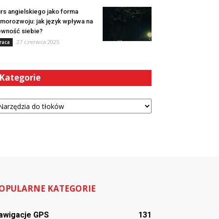
rs angielskiego jako forma
morozwoju: jak język wpływa na
wność siebie?
27 czerwca 2025
raca
Kategorie
tegorie
OPULARNE KATEGORIE
awigacje GPS
131