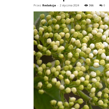
Przez
Redakcja
-
2 stycznia 2024
366
0