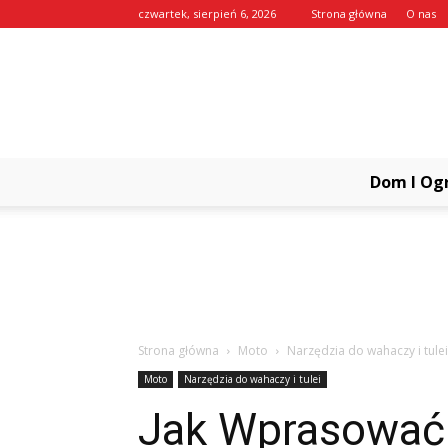
czwartek, sierpień 6, 2026
Strona główna
O nas
Dom I Og
Strona główna
Moto
Narzędzia do wahaczy i tulei
Moto
Narzędzia do wahaczy i tulei
Jak Wprasować 