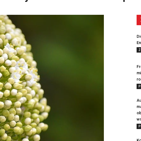
Di
En
Z
Fr
mi
ro
P
Au
m
ob
ws
P
Ko