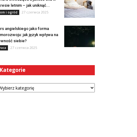
resie letnim – jak uniknąć...
27 czerwca 2025
om i ogród
rs angielskiego jako forma
morozwoju: jak język wpływa na
wność siebie?
27 czerwca 2025
raca
Kategorie
tegorie