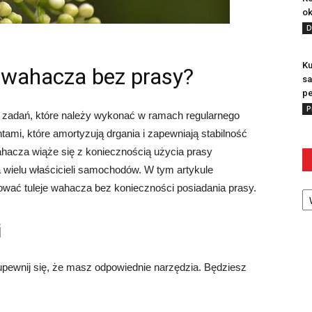
ok
D
Ku
 wahacza bez prasy?
sa
pe
P
 zadań, które należy wykonać w ramach regularnego
mi, które amortyzują drgania i zapewniają stabilność
ahacza wiąże się z koniecznością użycia prasy
 wielu właścicieli samochodów. W tym artykule
Ka
wać tuleje wahacza bez konieczności posiadania prasy.
i
upewnij się, że masz odpowiednie narzędzia. Będziesz