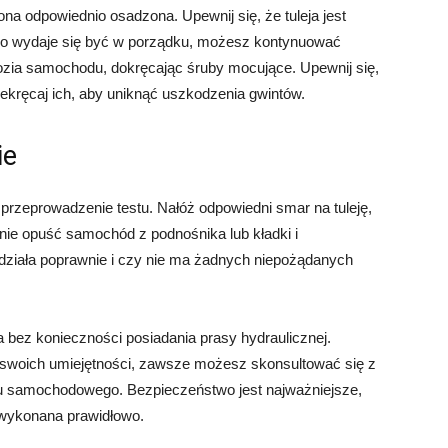
ona odpowiednio osadzona. Upewnij się, że tuleja jest
tko wydaje się być w porządku, możesz kontynuować
ia samochodu, dokręcając śruby mocujące. Upewnij się,
zekręcaj ich, aby uniknąć uszkodzenia gwintów.
ie
 przeprowadzenie testu. Nałóż odpowiedni smar na tuleję,
pnie opuść samochód z podnośnika lub kładki i
działa poprawnie i czy nie ma żadnych niepożądanych
bez konieczności posiadania prasy hydraulicznej.
ny swoich umiejętności, zawsze możesz skonsultować się z
atu samochodowego. Bezpieczeństwo jest najważniejsze,
 wykonana prawidłowo.