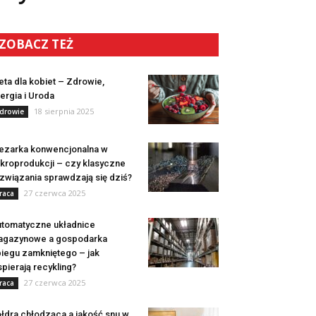
ZOBACZ TEŻ
eta dla kobiet – Zdrowie,
ergia i Uroda
18 sierpnia 2025
drowie
ezarka konwencjonalna w
kroprodukcji – czy klasyczne
związania sprawdzają się dziś?
27 czerwca 2025
raca
tomatyczne układnice
agazynowe a gospodarka
iegu zamkniętego – jak
pierają recykling?
27 czerwca 2025
raca
łdra chłodząca a jakość snu w