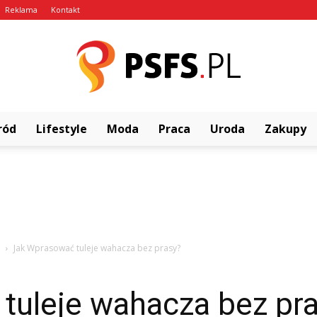
Reklama
Kontakt
ród
Lifestyle
Moda
Praca
Uroda
Zakupy
psfs.pl
Jak Wprasować tuleje wahacza bez prasy?
tuleje wahacza bez pr