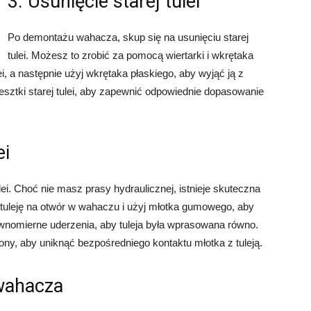
3. Usunięcie starej tulei
Po demontażu wahacza, skup się na usunięciu starej
tulei. Możesz to zrobić za pomocą wiertarki i wkrętaka
ei, a następnie użyj wkrętaka płaskiego, aby wyjąć ją z
esztki starej tulei, aby zapewnić odpowiednie dopasowanie
ei
i. Choć nie masz prasy hydraulicznej, istnieje skuteczna
ą tuleję na otwór w wahaczu i użyj młotka gumowego, aby
ównomierne uderzenia, aby tuleja była wprasowana równo.
y, aby uniknąć bezpośredniego kontaktu młotka z tuleją.
 wahacza